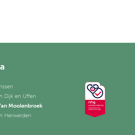
da
anssen
n Dijk en Uffen
 Van Moolenbroek
Van Herwerden