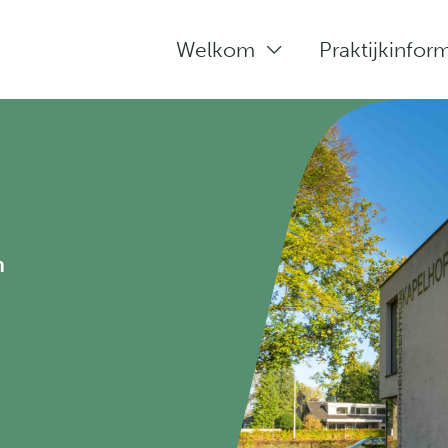
Welkom
Praktijkinfor
rmatie
n
n