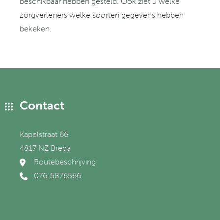
beschikbaar hebben gesteld. Ook ziet u welke
zorgverleners welke soorten gegevens hebben
bekeken.
Contact
Kapelstraat 66
4817 NZ Breda
Routebeschrijving
076-5876566