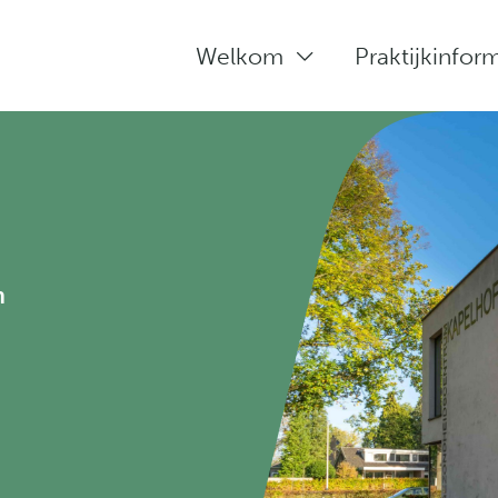
Welkom
Praktijkinfor
rmatie
n
n