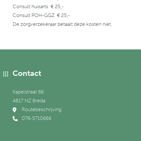
Consult huisarts € 25,-
Consult POH-GGZ € 25,-
De zorgverzekeraar betaalt deze kosten niet.
Contact
Kapelstraat 66
4817 NZ Breda
Routebeschrijving
076-5710666